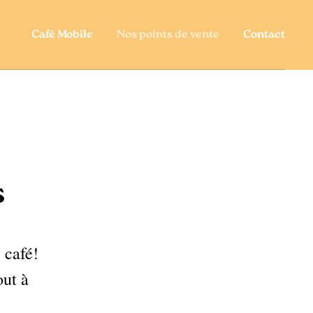
Café Mobile
Nos points de vente
Contact
s
 café!
out à